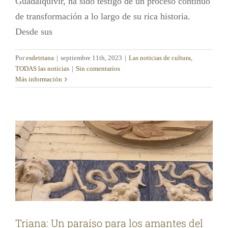
Guadalquivir, ha sido testigo de un proceso continuo
de transformación a lo largo de su rica historia.
Desde sus
Por
esdetriana
|
septiembre 11th, 2023
|
Las noticias de cultura
,
TODAS las noticias
|
Sin comentarios
Triana: Un paraíso para los amantes del
Más información
arte
Las noticias de cultura
TODAS las noticias
Triana: Un paraíso para los amantes del