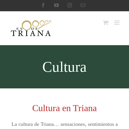
Saltar
Facebook
YouTube
Instagram
Correo
electrónico
al
contenido
Cultura
Cultura en Triana
La cultura de Triana… sensaciones, sentimientos a